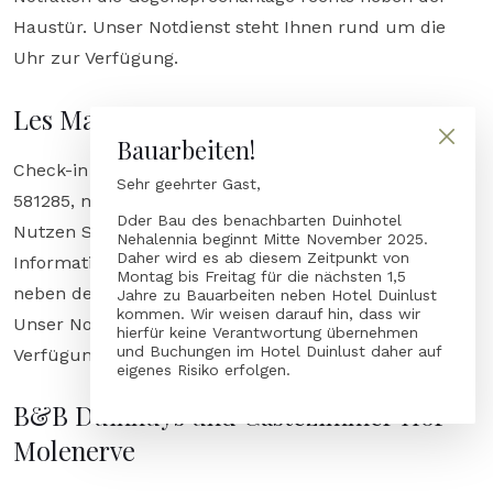
Haustür. Unser Notdienst steht Ihnen rund um die
Uhr zur Verfügung.
Les Maisons Ferienhäuser
Bauarbeiten!
Check-in über Hotel In den Brouwery, Tel. (0031) 118-
Sehr geehrter Gast,
581285, nur zwischen 8:00 und 18:00 Uhr möglich.
Dder Bau des benachbarten Duinhotel
Nutzen Sie in Notfällen die Notrufnummer auf Ihrem
Nehalennia beginnt Mitte November 2025.
Daher wird es ab diesem Zeitpunkt von
Informationsblatt oder die Gegensprechanlage links
Montag bis Freitag für die nächsten 1,5
neben der Eingangstür des Hotels In den Brouwery.
Jahre zu Bauarbeiten neben Hotel Duinlust
kommen. Wir weisen darauf hin, dass wir
Unser Notdienst steht Ihnen rund um die Uhr zur
hierfür keine Verantwortung übernehmen
und Buchungen im Hotel Duinlust daher auf
Verfügung.
eigenes Risiko erfolgen.
B&B Duinhuys und Gästezimmer Hof
Molenerve