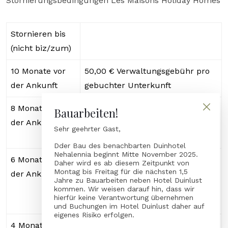
Stornierungsbedingungen Les Maisons Holiday Homes
Stornieren bis
(nicht biz/zum)
10 Monate vor
50,00 € Verwaltungsgebühr pro
der Ankunft
gebuchter Unterkunft
8 Monate vor
20 % des Gesamtmietbetrages
Bauarbeiten!
der Ankunft
mit einem Mindestbetrag von
Sehr geehrter Gast,
50,00 €
Dder Bau des benachbarten Duinhotel
Nehalennia beginnt Mitte November 2025.
6 Monate vor
40 % des Gesamtmietbetrages
Daher wird es ab diesem Zeitpunkt von
Montag bis Freitag für die nächsten 1,5
der Ankunft
mit einem Mindestbetrag von
Jahre zu Bauarbeiten neben Hotel Duinlust
50,00 €
kommen. Wir weisen darauf hin, dass wir
hierfür keine Verantwortung übernehmen
und Buchungen im Hotel Duinlust daher auf
eigenes Risiko erfolgen.
4 Monate vor
60 % des Gesamtmietbetrages