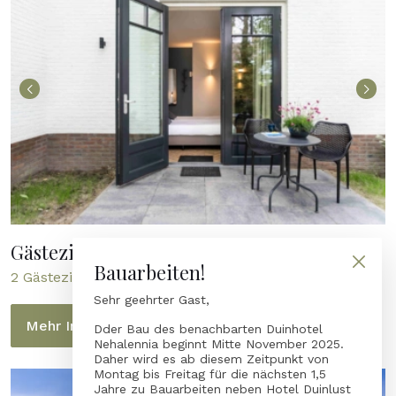
Gästezimmer Molenerve 35 NEU!
Bauarbeiten!
2 Gästezimmer mit Terrasse
Sehr geehrter Gast,
Mehr Informationen
Dder Bau des benachbarten Duinhotel
Nehalennia beginnt Mitte November 2025.
Daher wird es ab diesem Zeitpunkt von
Montag bis Freitag für die nächsten 1,5
Jahre zu Bauarbeiten neben Hotel Duinlust