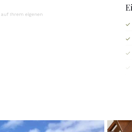
E
 auf Ihrem eigenen
im Garten abstellen.