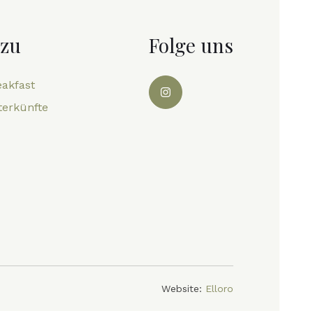
 zu
Folge uns
eakfast
terkünfte
Website:
Elloro