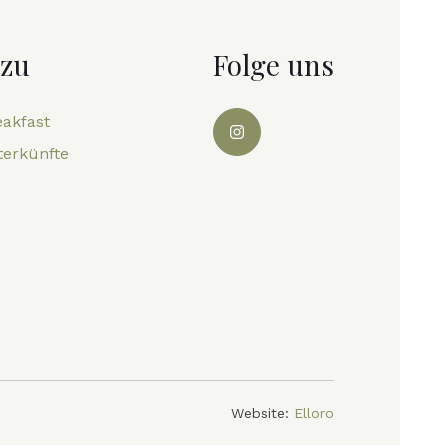
 zu
Folge uns
eakfast
terkünfte
Website:
Elloro