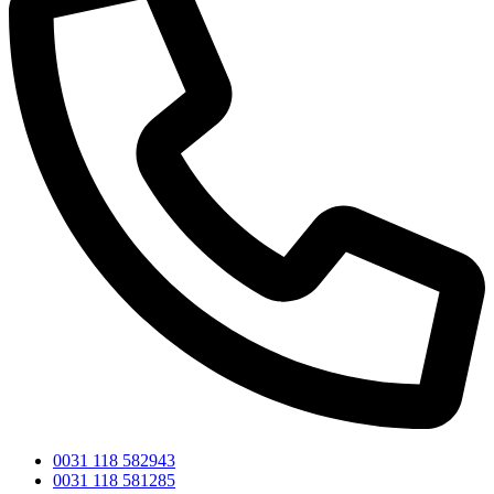
0031 118 582943
0031 118 581285