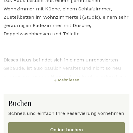
Das Haus besteht aus einem gemütlichen
Wohnzimmer mit Küche, einem Schlafzimmer,
Zustellbetten im Wohnzimmerteil (Studio), einem sehr
geräumigen Badezimmer mit Dusche,
Doppelwaschbecken und Toilette.
Dieses Haus befindet sich in einem unrenovierten
Gebäude, ist also baulich veraltet und nicht so neu
wie unsere anderen Häuser. In Zukunft werden diese
Mehr lesen
Häuser baufällig sein und daher nicht mehr renoviert
werden. Bitte berücksichtigen Sie dies bei der Wahl
Ihres Hauses. Der minderwertige Zustand spiegelt
Buchen
sich im Budgetpreis wider.
Schnell und einfach Ihre Reservierung vornehmen
REKLAMATIONEN WERDEN NICHT AKZEPTIERT. Wenn
Online buchen
Sie dieses Haus buchen, gehen wir davon aus, dass